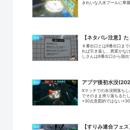
きれいな入水プールに華
【ネタバレ注意】た
動画
８番出口とは8番出口ま
れば引き返し、異変がな
しさんは8番出口から脱
ラ...
アプデ後初水没(2024
動画
Xマッチでの水没闇落ち
でそのまま滑り落ちるたし
+30点意図的ではない+30
【すりみ連合フェス
動画