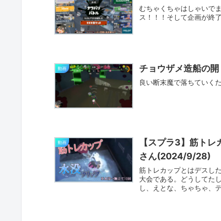
むちゃくちゃはしゃいでま
ス！！！そして企画が終
チョウザメ造船の開
動画
良い断末魔で落ちていく
【スプラ3】筋トレ
動画
さん(2024/9/28)
筋トレカップとはデスし
大会である。どうしてた
し、えとな、ちゃちゃ、テ
詳し...