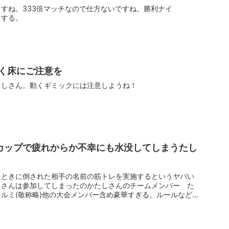
すね。333倍マッチなので仕方ないですね。勝利ナイ
了する。
く床にご注意を
たしさん。動くギミックには注意しようね！
カップで疲れからか不幸にも水没してしまうたし
たときに倒された相手の名前の筋トレを実施するというヤバい
しさんは参加してしまったのかたしさんのチームメンバー た
ルミ(敬称略)他の大会メンバー含め豪華すぎる。ルールなど