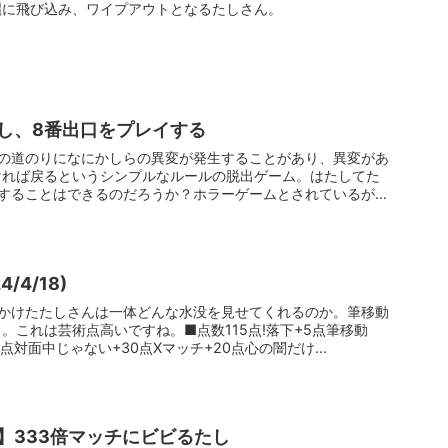
麗に飛び込み、ワイプアウトとなるたしさん。
し、8番出口をプレイする
での道のりになにかしらの異変が発生することがあり、異変があ
ければ戻るというシンプルなルールの脱出ゲーム。はたしてた
出することはできるのだろうか？ホラーゲームとされているがホ
/4/18)
しかけたたしさんは一体どんな水没を見せてくれるのか。筆移動
。これは芸術点高いですね。■点数115点!落下+5点筆移動
点対面中じゃない+30点Xマッチ+20点心の闇だけ...
】333倍マッチにビビるたし