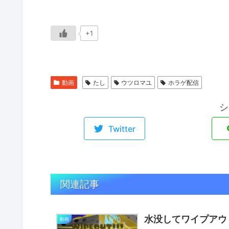
+1
動画
たし
ウツロマユ
ホラゲ配信
シ
Twitter
関連記事
水没してワイプアウトを
動画