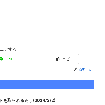
ェアする
LINE
コピー
ぬすーる
取られるたし(2024/3/2)